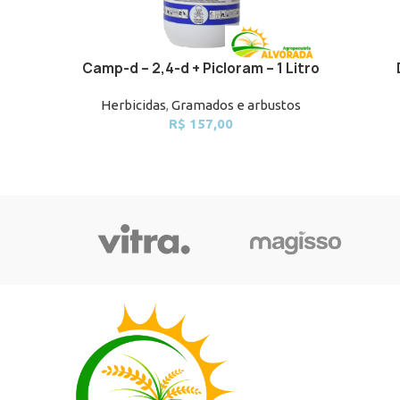
Camp-d – 2,4-d + Picloram – 1 Litro
ADD TO CART
ADD TO 
Herbicidas
,
Gramados e arbustos
R$
157,00