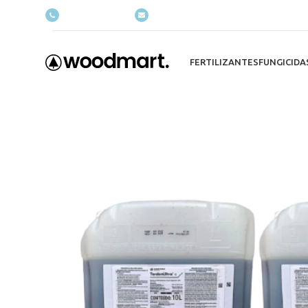
(+035) 527-1710-70
NEWSLETTER
FERTILIZANTES
FUNGICIDA