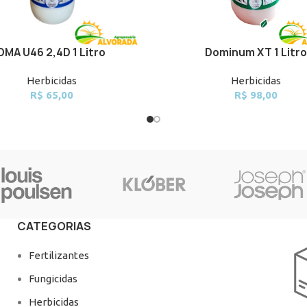
DMA U46 2,4D 1 Litro
Dominum XT 1 Litro
CART
ADD TO CART
Herbicidas
Herbicidas
R$
65,00
R$
98,00
CATEGORIAS
Fertilizantes
Fungicidas
Herbicidas