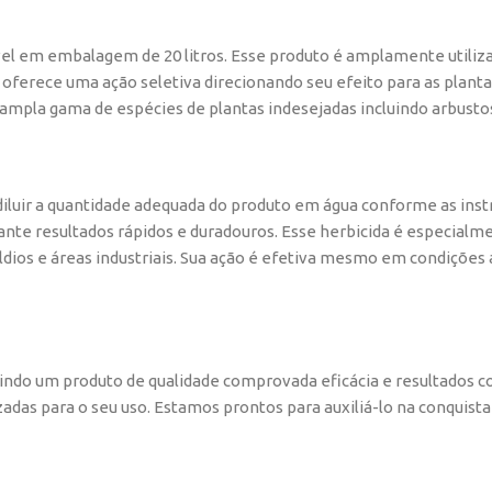
el em embalagem de 20 litros. Esse produto é amplamente utilizad
 oferece uma ação seletiva direcionando seu efeito para as plant
ampla gama de espécies de plantas indesejadas incluindo arbusto
 diluir a quantidade adequada do produto em água conforme as inst
ante resultados rápidos e duradouros. Esse herbicida é especialm
ldios e áreas industriais. Sua ação é efetiva mesmo em condiçõe
antindo um produto de qualidade comprovada eficácia e resultados
das para o seu uso. Estamos prontos para auxiliá-lo na conquista 