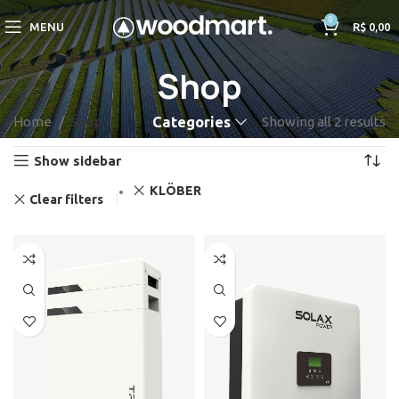
0
MENU
R$
0,00
Shop
Home
Shop
Categories
Showing all 2 results
Show sidebar
KLÖBER
Clear filters