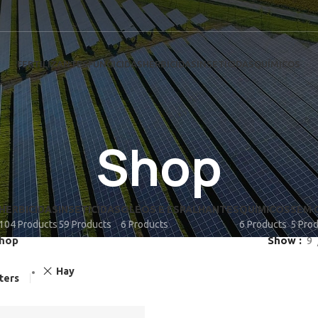
FERTILIZANTES
FUNGICIDAS
HERBICIDAS
INSETICIDAS
QUÍMICOS
Shop
HERBICIDAS
INSETICIDAS
OLEOS E ESPALHANTES
QUÍMICOS
SEM 
104 Products
59 Products
6 Products
6 Products
5 Pro
hop
Show
9
Hay
lters