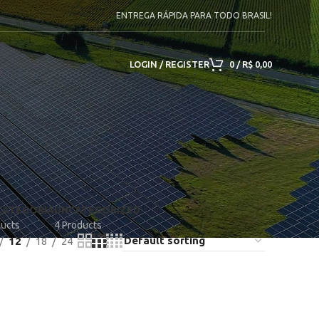
ENTREGA RÁPIDA PARA TODO BRASIL!
LOGIN / REGISTER
0
/
R$
0,00
CATEGORIA
UNCATEGORIZED
ducts
4 Products
12
18
24