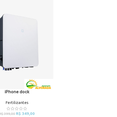
iPhone dock
ART
Fertilizantes
Original
Current
R$
349,00
R$
399,00