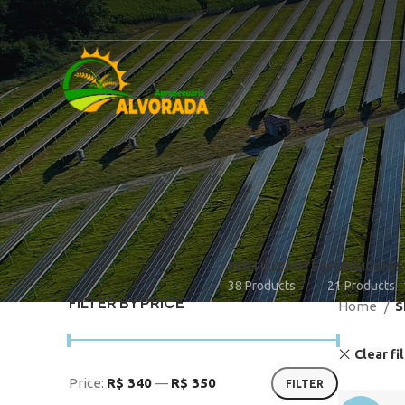
FERTILIZANTES
FUNGICIDAS
38 Products
21 Products
FILTER BY PRICE
Home
S
Clear fi
Price:
R$ 340
—
R$ 350
FILTER
Min
Max