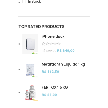
In stock
TOP RATED PRODUCTS
iPhone dock
Original
Current
R$
349,00
R$
399,00
price
price
was:
is:
Metiltiofan Liquido 1 kg
R$ 399,00.
R$ 349,00.
R$
162,50
FERTOX 1,5 KG
R$
85,00