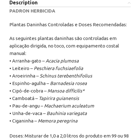
Description
PADRON HERBICIDA
Plantas Daninhas Controladas e Doses Recomendadas:
As seguintes plantas daninhas são controladas em
aplicação dirigida, no toco, com equipamento costal
manual:
• Arranha-gato –
Acacia plumosa
• Leiteiro –
Peschiera fuchsiaefolia
• Aroeirinha –
Schinus terebenthifolius
• Espinho-agulha –
Barnadesia rosea
• Cipó-de-cobra –
Mansoa difficilis*
• Camboatá –
Tapirira guianensis
• Pau-de-angu –
Machaerium aculeatum
• Unha-de-vaca –
Bauhinia variegata
• Ciganinha –
Memora peregrina
Doses: Misturar de 1,0 a 2,0 litros do produto em 99 ou 98