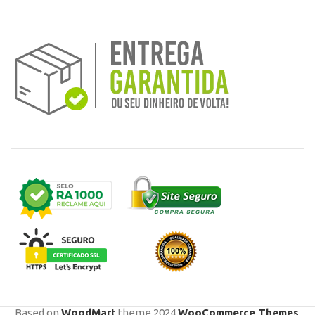
Based on
WoodMart
theme
2024
WooCommerce Themes
.