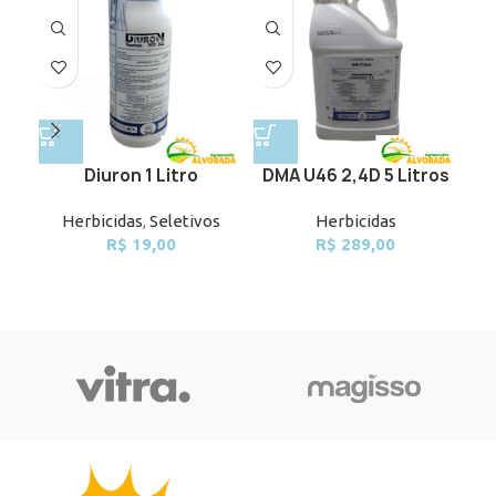
Diuron 1 Litro
DMA U46 2,4D 5 Litros
Do
Herbicidas
,
Seletivos
Herbicidas
R$
19,00
R$
289,00