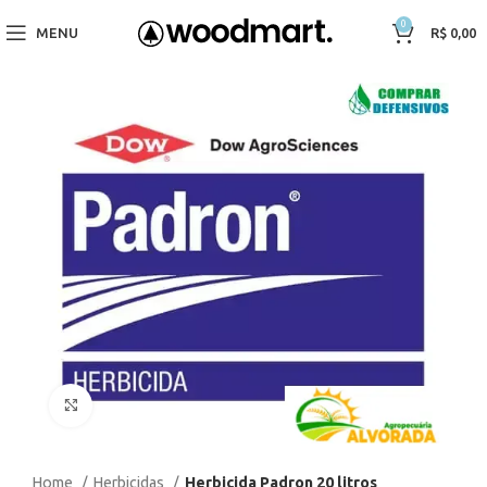
0
MENU
R$
0,00
Click to enlarge
Home
Herbicidas
Herbicida Padron 20 litros