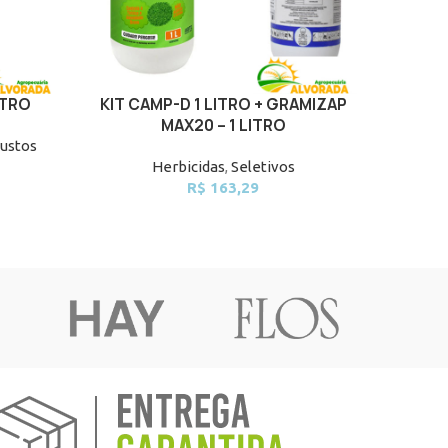
ITRO
KIT CAMP-D 1 LITRO + GRAMIZAP
Roundu
ADD TO CART
ADD TO 
MAX20 – 1 LITRO
ustos
Herbicidas
,
Seletivos
Her
R$
163,29