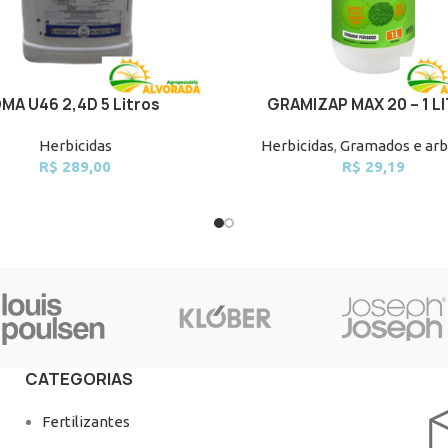
MA U46 2,4D 5 Litros
GRAMIZAP MAX 20 – 1 L
CART
ADD TO CART
Herbicidas
Herbicidas
,
Gramados e arb
R$
289,00
R$
29,19
CATEGORIAS
Fertilizantes