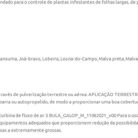
dado para o controle de plantas infestantes de folhas largas, de
uanxuma, Joá-bravo, Lobeira, Losna-do-Campo, Malva preta, Malva
através de pulverização terrestre ou aérea. APLICAÇÃO TERRESTR
 barra ou autopropelido, de modo a proporcionar uma boa cobertur
 turbina de fluxo de ar. 5 BULA_GALOP_M_11062021_v00 Para o us
equipamentos adequados que proporcionem redução da possibilidad
ossas a extremamente grossas.