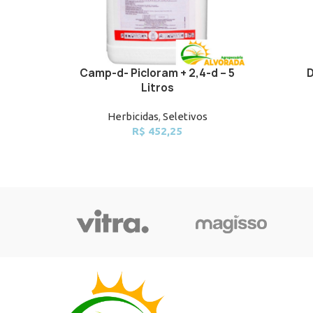
Camp-d- Picloram + 2,4-d – 5
D
ADD TO CART
ADD TO 
Litros
Herbicidas
,
Seletivos
R$
452,25