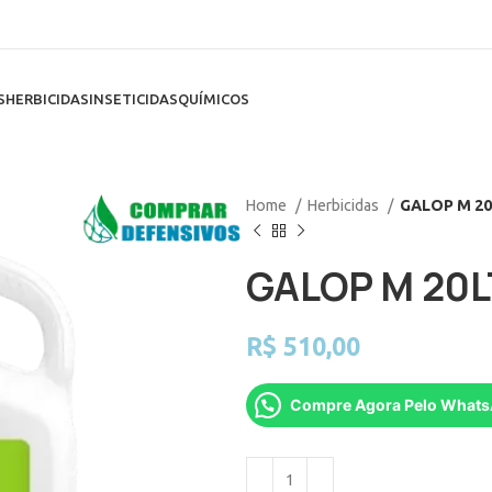
S
HERBICIDAS
INSETICIDAS
QUÍMICOS
Home
Herbicidas
GALOP M 20
GALOP M 20L
R$
510,00
Compre Agora Pelo What