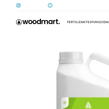
(+035) 527-1710-70
NEWSLETTER
FERTILIZANTES
FUNGICIDA