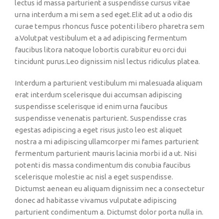
lectus id massa parturient a suspendisse cursus vitae
urna interdum a mi sem a sed eget.Elit ad ut a odio dis
curae tempus rhoncus fusce potenti libero pharetra sem
a.Volutpat vestibulum et a ad adipiscing fermentum
faucibus litora natoque lobortis curabitur eu orci dui
tincidunt purus.Leo dignissim nisl lectus ridiculus platea.
Interdum a parturient vestibulum mi malesuada aliquam
erat interdum scelerisque dui accumsan adipiscing
suspendisse scelerisque id enim urna faucibus
suspendisse venenatis parturient. Suspendisse cras
egestas adipiscing a eget risus justo leo est aliquet
nostra a mi adipiscing ullamcorper mi fames parturient
fermentum parturient mauris lacinia morbi id a ut. Nisi
potenti dis massa condimentum dis conubia faucibus
scelerisque molestie ac nisl a eget suspendisse.
Dictumst aenean eu aliquam dignissim nec a consectetur
donec ad habitasse vivamus vulputate adipiscing
parturient condimentum a. Dictumst dolor porta nulla in.