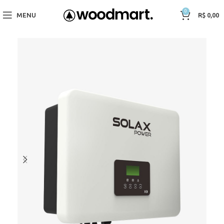
0
MENU
R$
0,00