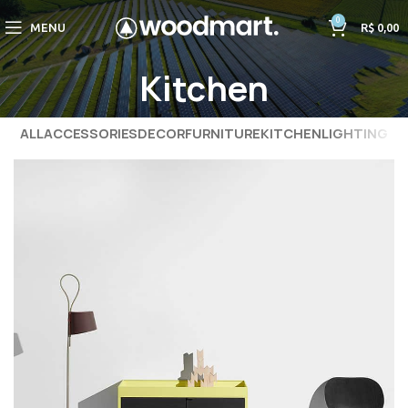
0
MENU
R$
0,00
Kitchen
ALL
ACCESSORIES
DECOR
FURNITURE
KITCHEN
LIGHTING