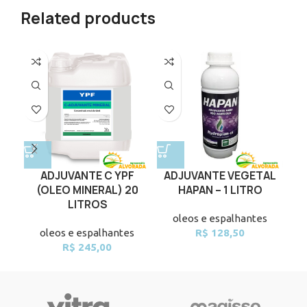
Related products
ADJUVANTE C YPF
ADJUVANTE VEGETAL
(OLEO MINERAL) 20
HAPAN – 1 LITRO
FI
LITROS
oleos e espalhantes
oleos e espalhantes
R$
128,50
R$
245,00