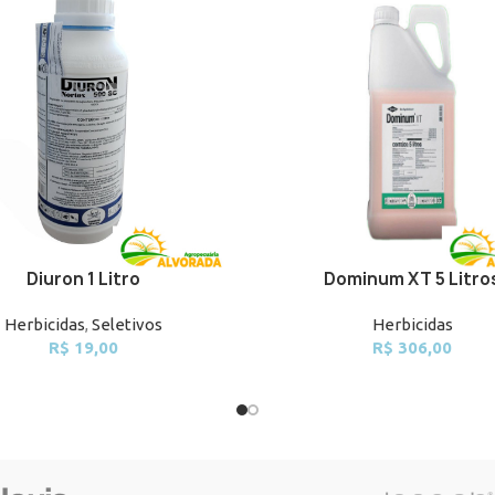
Diuron 1 Litro
Dominum XT 5 Litro
CART
ADD TO CART
Herbicidas
,
Seletivos
Herbicidas
R$
19,00
R$
306,00