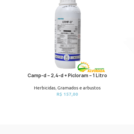
Camp-d – 2,4-d + Picloram – 1 Litro
ADD TO CART
ADD TO 
Herbicidas
,
Gramados e arbustos
R$
157,00