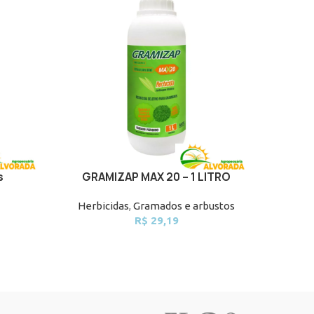
s
GRAMIZAP MAX 20 – 1 LITRO
KIT C
ADD TO CART
ADD TO 
Herbicidas
,
Gramados e arbustos
R$
29,19