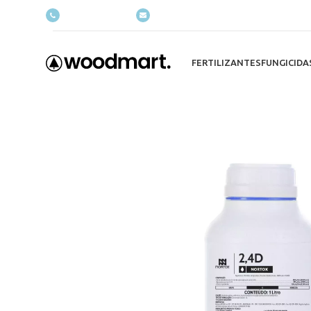
(+035) 527-1710-70
NEWSLETTER
FERTILIZANTES
FUNGICIDA