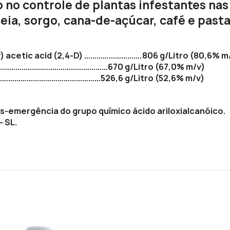
 no controle de plantas infestantes nas c
veia, sorgo, cana-de-açúcar, café e past
y) acetic acid (2,4-D) ……………………….806 g/Litro (80,6% m
…………………………………………………670 g/Litro (67,0% m/v)
…………………………………………526,6 g/Litro (52,6% m/v)
ós-emergência do grupo químico ácido ariloxialcanóico.
 SL.