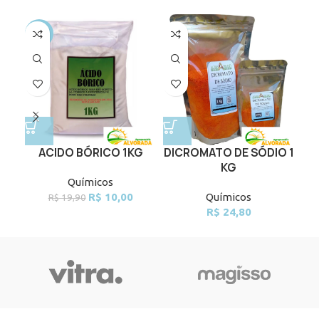
-50%
ACIDO BÓRICO 1KG
DICROMATO DE SÓDIO 1
Ga
KG
Químicos
Original
Current
R$
10,00
Químicos
R$
19,90
price
price
R$
24,80
was:
is:
R$ 19,90.
R$ 10,00.