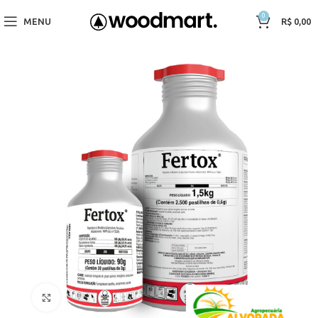
0
MENU
R$
0,00
Click to enlarge