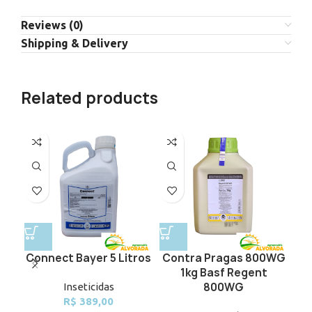
Reviews (0)
Shipping & Delivery
Related products
Connect Bayer 5 Litros
Contra Pragas 800WG
DE
1kg Basf Regent
800WG
Inseticidas
R$
389,00