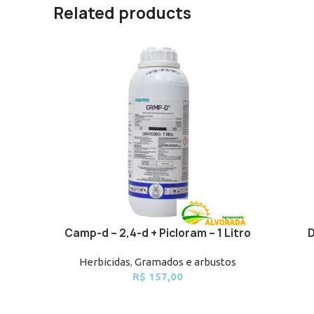
Related products
Camp-d – 2,4-d + Picloram – 1 Litro
D
ADD TO CART
ADD TO 
Herbicidas
,
Gramados e arbustos
R$
157,00