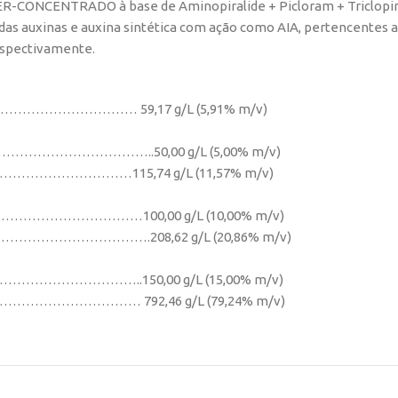
-CONCENTRADO à base de Aminopiralide + Picloram + Triclopir-but
 auxinas e auxina sintética com ação como AIA, pertencentes ao 
espectivamente.
……………………………… 59,17 g/L (5,91% m/v)
……………………………………..50,00 g/L (5,00% m/v)
……………………………115,74 g/L (11,57% m/v)
…………………………………100,00 g/L (10,00% m/v)
………………………….208,62 g/L (20,86% m/v)
………………………………..150,00 g/L (15,00% m/v)
……………………… 792,46 g/L (79,24% m/v)