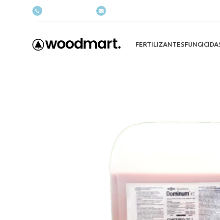
(+035) 527-1710-70
NEWSLETTER
FERTILIZANTES
FUNGICIDA