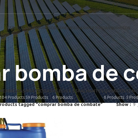
FERTILIZANTES
FUNGICIDAS
HERBICIDAS
INSETICIDAS
QUÍMICOS
r bomba de 
HERBICIDAS
INSETICIDAS
OLEOS E ESPALHANTES
QUÍMICOS
SEM 
104 Products
59 Products
6 Products
6 Products
5 Pro
roducts tagged “comprar bomba de combate”
Show
9