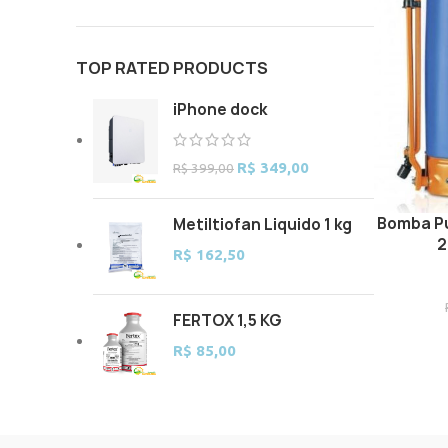
TOP RATED PRODUCTS
iPhone dock
Original
Current
R$
349,00
R$
399,00
price
price
was:
is:
Bomba Pu
Metiltiofan Liquido 1 kg
ADD TO C
R$ 399,00.
R$ 349,00.
2
R$
162,50
FERTOX 1,5 KG
R$
85,00