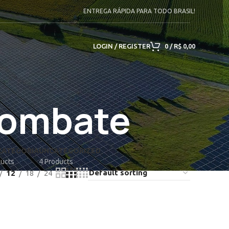
ENTREGA RÁPIDA PARA TODO BRASIL!
LOGIN / REGISTER
0
/
R$
0,00
combate
CATEGORIA
UNCATEGORIZED
ducts
4 Products
12
18
24