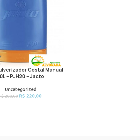
lverizador Costal Manual
ART
0L – PJH20 – Jacto
Uncategorized
Original
Current
R$
220,00
R$
288,00
price
price
was:
is:
R$ 288,00.
R$ 220,00.