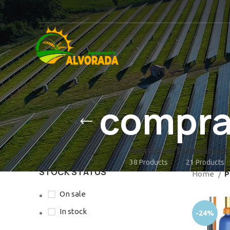
compra
FERTILIZANTES
FUNGICIDAS
38 Products
21 Products
STOCK STATUS
Home
P
On sale
In stock
-24%