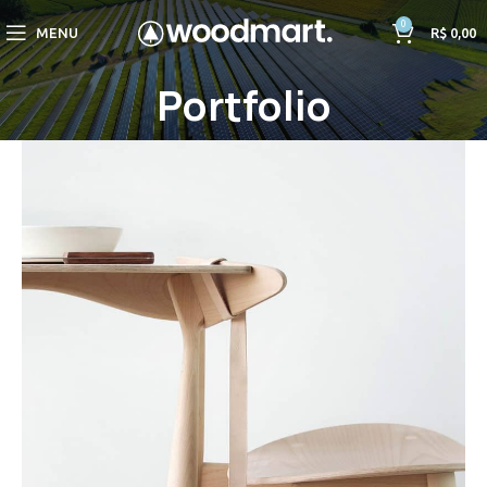
0
MENU
R$
0,00
Portfolio